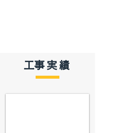
​工事実績
三春町アウトドア・アクティビティ拠点施設新築
2024-
25
年
三
春