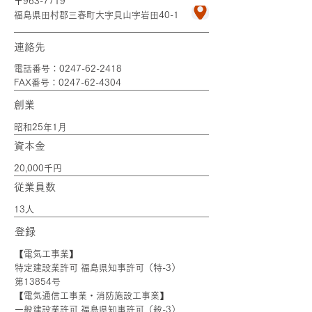
​〒963-7719
​福島県田村郡三春町大字貝山字岩田40-1
​連絡先​​
電話番号：0247-62-2418
FAX番号：0247-62-4304​​
​創業​​
​昭和25年1月​
​資本金​​​
20,000千円​​
​従業員数​​​
​13人
​登録​
​【電気工事業】
特定建設業許可 福島県知事許可（特-3）​
第13854号
【電気通信工事業・消防施設工事業】
一般建設業許可 福島県知事許可（般-3）