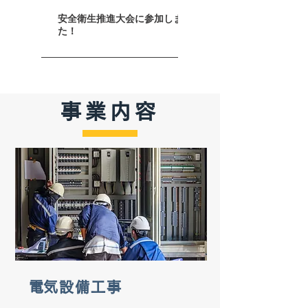
安全衛生推進大会に参加しまし
社用空調服を新調しまし
た！
事業内容
​電気設備工事